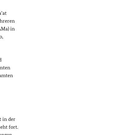
’at
ehreren
AMa) in
o,
d
amten
samten
 in der
eht fort.
tungen