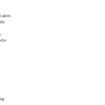
 aktiv,
die
n
tiv.
ung