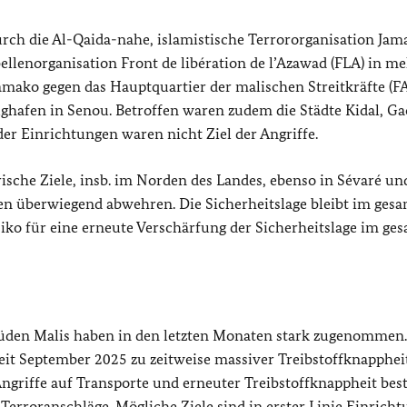
rch die Al-Qaida-nahe, islamistische Terrororganisation Jama
llenorganisation Front de libération de l’Azawad (FLA) in m
 Bamako gegen das Hauptquartier der malischen Streitkräfte (F
ughafen in Senou. Betroffen waren zudem die Städte Kidal, Ga
r Einrichtungen waren nicht Ziel der Angriffe.
rische Ziele, insb. im Norden des Landes, ebenso in Sévaré un
en überwiegend abwehren. Die Sicherheitslage bleibt im ges
isiko für eine erneute Verschärfung der Sicherheitslage im ge
Süden Malis haben in den letzten Monaten stark zugenommen.
seit September 2025 zu zeitweise massiver Treibstoffknappheit
ngriffe auf Transporte und erneuter Treibstoffknappheit best
Terroranschläge. Mögliche Ziele sind in erster Linie Einrich