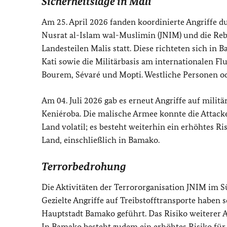
Sicherheitslage in Mali
Am 25. April 2026 fanden koordinierte Angriffe du
Nusrat al-Islam wal-Muslimin (JNIM) und die Rebe
Landesteilen Malis statt. Diese richteten sich in
Kati sowie die Militärbasis am internationalen Fl
Bourem, Sévaré und Mopti. Westliche Personen ode
Am 04. Juli 2026 gab es erneut Angriffe auf militä
Keniéroba. Die malische Armee konnte die Attack
Land volatil; es besteht weiterhin ein erhöhtes R
Land, einschließlich in Bamako.
Terrorbedrohung
Die Aktivitäten der Terrororganisation JNIM im 
Gezielte Angriffe auf Treibstofftransporte haben 
Hauptstadt Bamako geführt. Das Risiko weiterer A
In Bamako besteht zudem ein erhöhtes Risiko für 