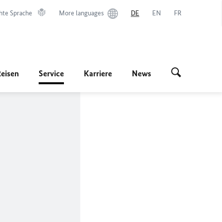
hte Sprache
More languages
DE
EN
FR
Reisen
Service
Karriere
News