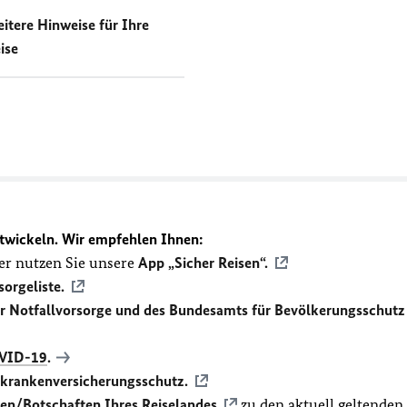
itere Hinweise für Ihre
ise
twickeln. Wir empfehlen Ihnen:
r nutzen Sie unsere
App „Sicher Reisen“.
sorgeliste.
ür Notfallvorsorge und des Bundesamts für Bevölkerungsschutz
VID-19
.
ekrankenversicherungsschutz.
en/Botschaften Ihres Reiselandes
zu den aktuell geltenden,