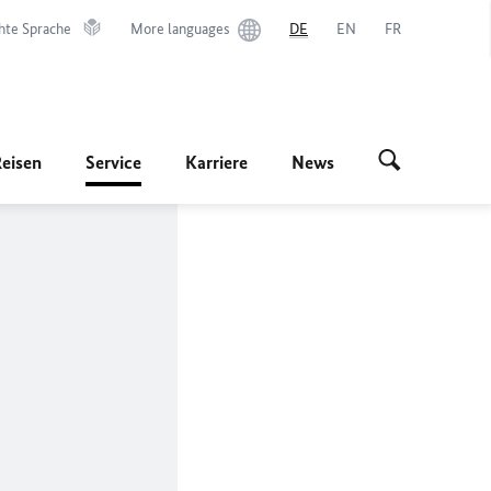
hte Sprache
More languages
DE
EN
FR
Reisen
Service
Karriere
News