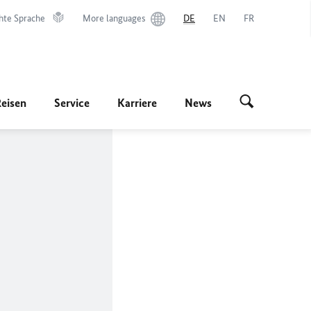
hte Sprache
More languages
DE
EN
FR
Reisen
Service
Karriere
News