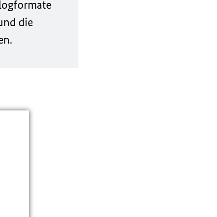
alogformate
und die
en.