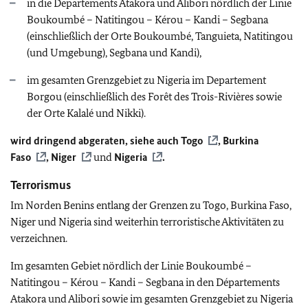
in die Departements Atakora und Alibori nördlich der Linie
Boukoumbé – Natitingou – Kérou – Kandi – Segbana
(einschließlich der Orte Boukoumbé, Tanguieta, Natitingou
(und Umgebung), Segbana und Kandi),
im gesamten Grenzgebiet zu Nigeria im Departement
Borgou (einschließlich des Forêt des Trois-Rivières sowie
der Orte Kalalé und Nikki).
wird dringend abgeraten,
siehe auch
Togo
,
Burkina
Faso
,
Niger
und
Nigeria
.
Terrorismus
Im Norden Benins entlang der Grenzen zu Togo, Burkina Faso,
Niger und Nigeria sind weiterhin terroristische Aktivitäten zu
verzeichnen.
Im gesamten Gebiet nördlich der Linie Boukoumbé –
Natitingou – Kérou – Kandi – Segbana in den Départements
Atakora und Alibori sowie im gesamten Grenzgebiet zu Nigeria