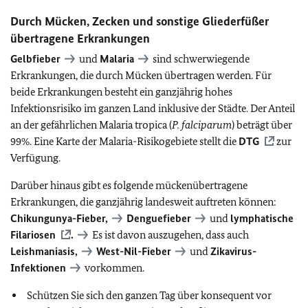
Durch Mücken, Zecken und sonstige Gliederfüßer
übertragene Erkrankungen
Gelbfieber
und
Malaria
sind schwerwiegende
Erkrankungen, die durch Mücken übertragen werden. Für
beide Erkrankungen besteht ein ganzjährig hohes
Infektionsrisiko im ganzen Land inklusive der Städte. Der Anteil
an der gefährlichen Malaria tropica (
P. falciparum
) beträgt über
99%. Eine Karte der Malaria-Risikogebiete stellt die
DTG
zur
Verfügung.
Darüber hinaus gibt es folgende mückenübertragene
Erkrankungen, die ganzjährig landesweit auftreten können:
Chikungunya-Fieber,
Denguefieber
und
lymphatische
Filariosen
.
Es ist davon auszugehen, dass auch
Leishmaniasis,
West-Nil-Fieber
und
Zikavirus-
Infektionen
vorkommen.
Schützen Sie sich den ganzen Tag über konsequent vor