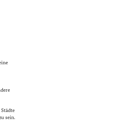
eine
ndere
 Städte
u sein.