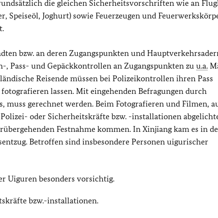
grundsätzlich die gleichen Sicherheitsvorschriften wie an Flug
r, Speiseöl, Joghurt) sowie Feuerzeugen und Feuerwerkskörpe
t.
tädten bzw. an deren Zugangspunkten und Hauptverkehrsadern
en-, Pass- und Gepäckkontrollen an Zugangspunkten zu
u.a.
Mä
sländische Reisende müssen bei Polizeikontrollen ihren Pass
fotografieren lassen. Mit eingehenden Befragungen durch
ls, muss gerechnet werden. Beim Fotografieren und Filmen, a
olizei- oder Sicherheitskräfte bzw. -installationen abgelicht
orübergehenden Festnahme kommen. In Xinjiang kam es in d
sentzug. Betroffen sind insbesondere Personen uigurischer
er Uiguren besonders vorsichtig.
tskräfte bzw.-installationen.