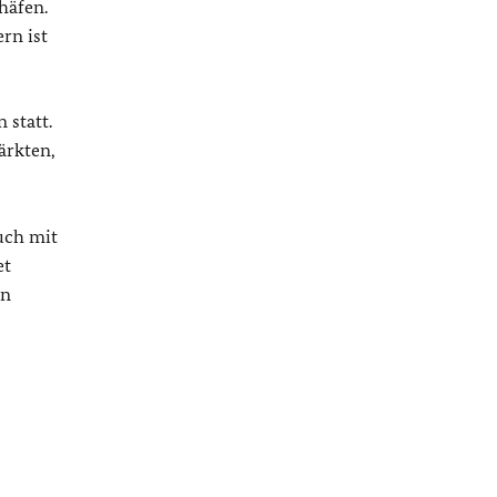
häfen.
rn ist
 statt.
rkten,
uch mit
et
en