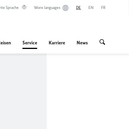
hte Sprache
More languages
DE
EN
FR
Reisen
Service
Karriere
News