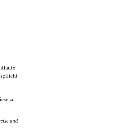
nthalte
spflicht
iese zu
reise und