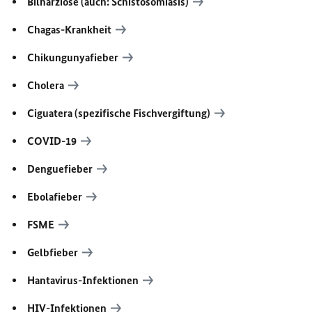
Bilharziose (auch: Schistosomiasis)
Chagas-Krankheit
Chikungunyafieber
Cholera
Ciguatera (spezifische Fischvergiftung)
COVID-19
Denguefieber
Ebolafieber
FSME
Gelbfieber
Hantavirus-Infektionen
HIV-Infektionen