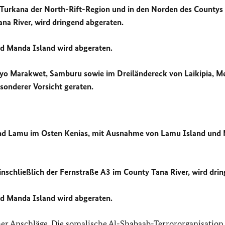
 Turkana der North-Rift-Region und in den Norden des Countys
ana River, wird dringend abgeraten.
d Manda Island wird abgeraten.
lgeyo Marakwet, Samburu sowie im Dreiländereck von Laikipia, M
sonderer Vorsicht geraten.
a und Lamu im Osten Kenias, mit Ausnahme von Lamu Island und
inschließlich der Fernstraße A3 im County Tana River, wird dri
d Manda Island wird abgeraten.
cher Anschläge. Die somalische Al-Shabaab-Terrororganisation