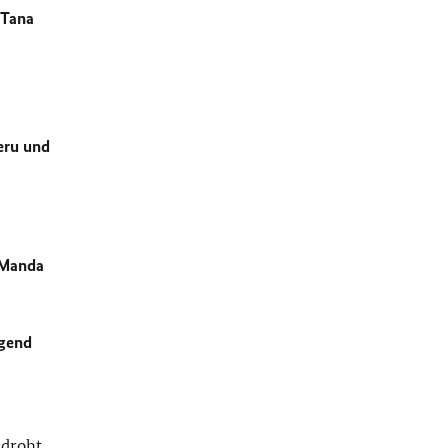
 Tana
eru und
 Manda
ngend
 droht