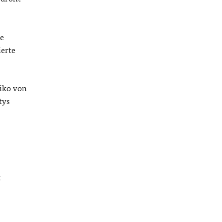
he
ierte
siko von
tys
t