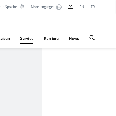
hte Sprache
More languages
DE
EN
FR
Reisen
Service
Karriere
News