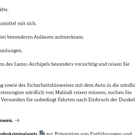
fte.
mittel mit sich.
 bei besonderen Anlässen aufmerksam.
mmlungen.
en des Lamu-Archipels besonders vorsichtig und reisen Sie
ung sowie des Sicherheitshinweises mit dem Auto in die nördl
üstenregion nördlich von Malindi reisen müssen, suchen Sie
.
Vermeiden Sie unbedingt Fahrten nach Einbruch der Dunkel
.
inweis.
ndeskriminalamts
zur Prävention von Entführungen und