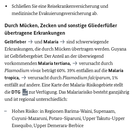
Schließen Sie eine Reisekrankenversicherung und
medizinische Evakuierungsversicherung ab.
Durch Mücken, Zecken und sonstige Gliederfüßer
übertragene Erkrankungen
Gelbfieber
und
Malaria
sind schwerwiegende
Erkrankungen, die durch Mücken übertragen werden. Guyana
ist Gelbfiebergebiet. Der Anteil an der überwiegend
vorkommenden
Malaria tertiana,
verursacht durch
Plasmodium vivax
beträgt 60%. 39% entfallen auf die
Malaria
tropica,
verursacht durch
Plasmodium falciparum
, 1%
entfällt auf andere. Eine Karte der Malaria-Risikogebiete stellt
die
DTG
zur Verfügung. Das Malariarisiko besteht ganzjährig
und ist regional unterschiedlich:
Hohes Risiko: in Regionen Barima-Waini, Supenaam,
Cuyuni-Mazaruni, Potaro-Siparuni, Upper Takutu-Upper
Essequibo, Upper Demerara-Berbice