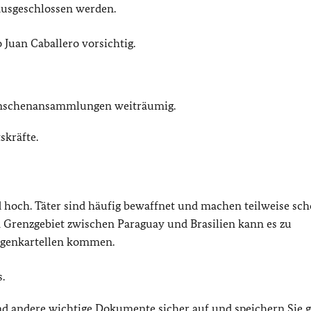
usgeschlossen werden.
 Juan Caballero vorsichtig.
enschenansammlungen weiträumig.
skräfte.
d hoch. Täter sind häufig bewaffnet und machen teilweise sc
 Grenzgebiet zwischen Paraguay und Brasilien kann es zu
ogenkartellen kommen.
.
nd andere wichtige Dokumente sicher auf und speichern Sie
g