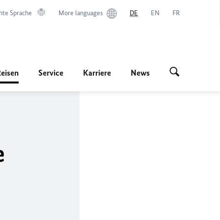
hte Sprache
More languages
DE
EN
FR
Reisen
Service
Karriere
News
e