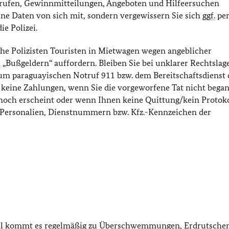
nrufen, Gewinnmitteilungen, Angeboten und Hilfeersuchen
eine Daten von sich mit, sondern vergewissern Sie sich
ggf.
per
e Polizei.
he Polizisten Touristen in Mietwagen wegen angeblicher
„Bußgeldern“ auffordern. Bleiben Sie bei unklarer Rechtslag
um paraguayischen Notruf 911 bzw. dem Bereitschaftsdienst 
e keine Zahlungen, wenn Sie die vorgeworfene Tat nicht bega
hoch erscheint oder wenn Ihnen keine Quittung/kein Protoko
ie Personalien, Dienstnummern bzw. Kfz.-Kennzeichen der
pril kommt es regelmäßig zu Überschwemmungen, Erdrutsche