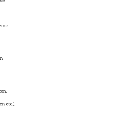
eine
ln
ten.
 etc.).