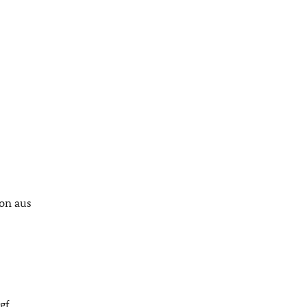
hon aus
gf.