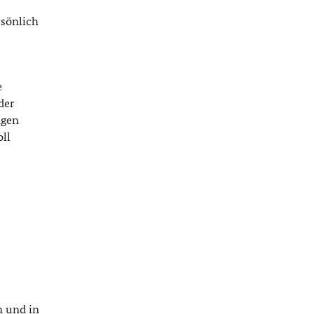
sönlich
e
der
ngen
ll
n und in