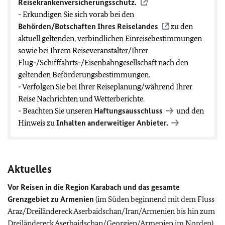
Reisekrankenversicherungsschutz.
- Erkundigen Sie sich vorab bei den
Behörden/Botschaften Ihres Reiselandes
zu den
aktuell geltenden, verbindlichen Einreisebestimmungen
sowie bei Ihrem Reiseveranstalter/Ihrer
Flug-/Schifffahrts-/Eisenbahngesellschaft nach den
geltenden Beförderungsbestimmungen.
- Verfolgen Sie bei Ihrer Reiseplanung/während Ihrer
Reise Nachrichten und Wetterberichte.
- Beachten Sie unseren
Haftungsausschluss
und den
Hinweis zu
Inhalten anderweitiger Anbieter.
Aktuelles
Vor Reisen in die Region Karabach
und das gesamte
Grenzgebiet zu Armenien
(im Süden beginnend mit dem Fluss
Araz/Dreiländereck Aserbaidschan/Iran/Armenien bis hin zum
Dreiländereck Aserbaidschan/Georgien/Armenien im Norden)