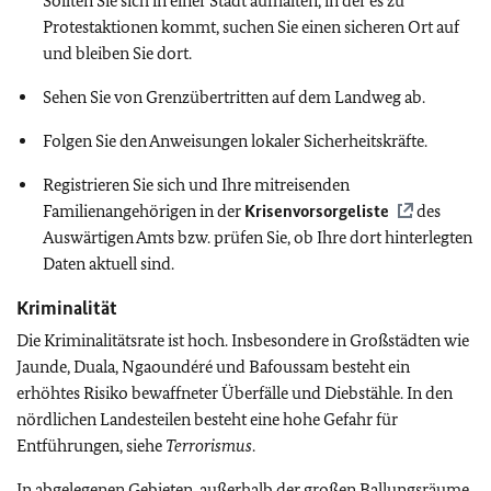
Sollten Sie sich in einer Stadt aufhalten, in der es zu
Protestaktionen kommt, suchen Sie einen sicheren Ort auf
und bleiben Sie dort.
Sehen Sie von Grenzübertritten auf dem Landweg ab.
Folgen Sie den Anweisungen lokaler Sicherheitskräfte
.
Registrieren Sie sich und Ihre mitreisenden
Familienangehörigen in der
Krisenvorsorgeliste
des
Auswärtigen Amts bzw. prüfen Sie, ob Ihre dort hinterlegten
Daten aktuell sind.
Kriminalität
Die Kriminalitätsrate ist hoch. Insbesondere in Großstädten wie
Jaunde, Duala, Ngaoundéré und Bafoussam besteht ein
erhöhtes Risiko bewaffneter Überfälle und Diebstähle. In den
nördlichen Landesteilen besteht eine hohe Gefahr für
Entführungen, siehe
Terrorismus
.
In abgelegenen Gebieten, außerhalb der großen Ballungsräume