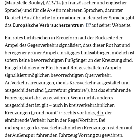
(Mautstelle Boulay), A13/14 (in französischer und englischer
Sprache) und für die A79 (in mehreren Sprachen, darunter
Deutsch) Ausführliche Informationen in deutscher Sprache gibt
das
Europäische Verbraucherzentrum
auf seiner Webseite.
Ein rotes Lichtzeichen in Kreuzform auf der Rückseite der
Ampel des Gegenverkehrs signalisiert, dass dieser Rot hat und
bei eigener grüner Ampel ein zügiges Linksabbiegen möglich ist,
sofern keine bevorrechtigten Fußgänger an der Kreuzung sind.
Ein gelb blinkender Pfeil bei auf Rot geschalteten Ampeln
signalisiert möglichen bevorrechtigten Querverkehr.
An Verkehrskreuzungen, die als Kreisverkehr ausgestaltet und
ausgeschildert sind („carrefour giratoire“), hat das einfahrende
Fahrzeug Vorfahrt zu gewähren. Wenn nichts anderes
ausgeschildert ist, gilt – auch in kreisverkehrähnlichen
Kreuzungen („rond point“) - rechts vor links,
d.h.
der
einfahrende Verkehr hat in der Regel Vorfahrt. Bei
mehrspurigen kreisverkehrsähnlichen Kreuzungen ist dem auf
der Außenspur fahrenden Fahrzeug Vorrang zu gewähren.