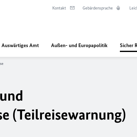
Kontakt
Gebärdensprache
Leic
Auswärtiges Amt
Außen- und Europapolitik
Sicher 
se
 und
se (Teilreisewarnung)