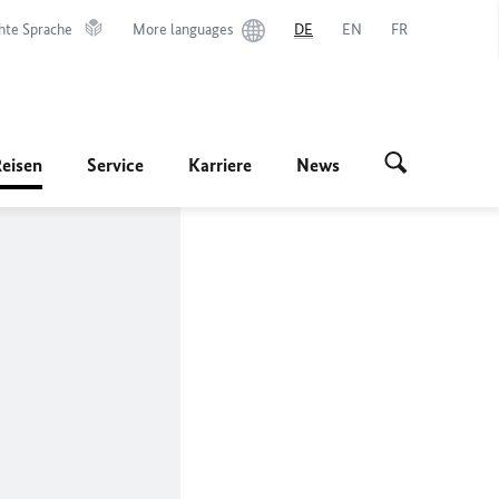
hte Sprache
More languages
DE
EN
FR
Reisen
Service
Karriere
News