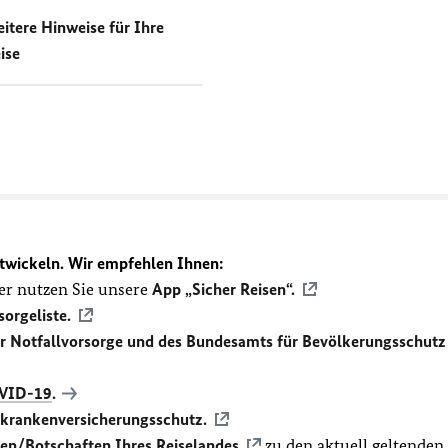
itere Hinweise für Ihre
ise
twickeln. Wir empfehlen Ihnen:
r nutzen Sie unsere
App „Sicher Reisen“.
sorgeliste.
ür Notfallvorsorge und des Bundesamts für Bevölkerungsschutz
VID-19
.
ekrankenversicherungsschutz.
en/Botschaften Ihres Reiselandes
zu den aktuell geltenden,