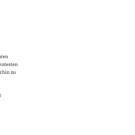
nten
rotesten
rhin zu
t