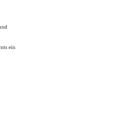
 und
mts ein