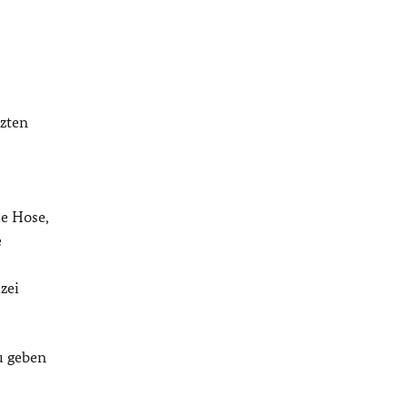
tzten
ue Hose,
e
zei
u geben