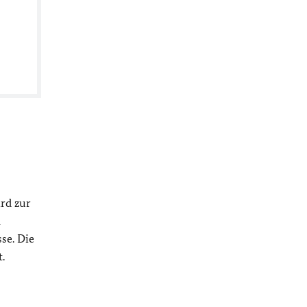
rd zur
h
se. Die
.