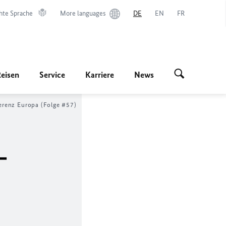
hte Sprache
More languages
DE
EN
FR
Reisen
Service
Karriere
News
erenz Europa (Folge #57)
-