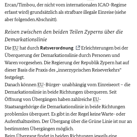
Ercan/Timbou, der nicht vom internationalen ICAO-Regime
erfasst wird) grundsätzlich als strafbare illegale Einreise (siehe
aber folgenden Abschnitt).
Reisen zwischen den beiden Teilen Zyperns über die
Demarkationslinie
Die
EU
hat durch
Ratsverordnung
Erleichterungen bei der
Überquerung der Demarkationslinie durch Personen und
Waren vorgesehen. Die Regierung der Republik Zypern hat auf
dieser Basis die Praxis des „innerzyprischen Reiseverkehrs“
festgelegt.
Danach können
EU
-Bürger- unabhängig vom Einreiseort – die
Demarkationslinie in beide Richtungen überqueren. Seit
Öffnung von Übergängen haben zahlreiche
EU
-
Staatsangehörige die Demarkationslinie in beide Richtungen
problemlos überquert. Es gibt in der Regel keine Warte- oder
Aufenthaltszeiten. Der Übergang über die Grüne Linie ist nur an
bestimmten Übergängen möglich.
Beim Übergang findet in beiden Richtungen jeweils eine