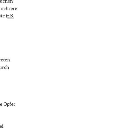
rüchen
 mehrere
te (
z.B.
u
reten
durch
e Opfer
ei