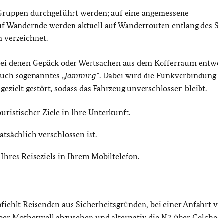
 Gruppen durchgeführt werden; auf eine angemessene
uf Wandernde werden aktuell auf Wanderrouten entlang des S
 verzeichnet.
bei denen Gepäck oder Wertsachen aus dem Kofferraum entw
uch sogenanntes „
Jamming“
. Dabei wird die Funkverbindung
ezielt gestört, sodass das Fahrzeug unverschlossen bleibt.
uristischer Ziele in Ihre Unterkunft.
atsächlich verschlossen ist.
hres Reiseziels in Ihrem Mobiltelefon.
iehlt Reisenden aus Sicherheitsgründen, bei einer Anfahrt 
ber Motherwell abzusehen und alternativ die N2 über Colches