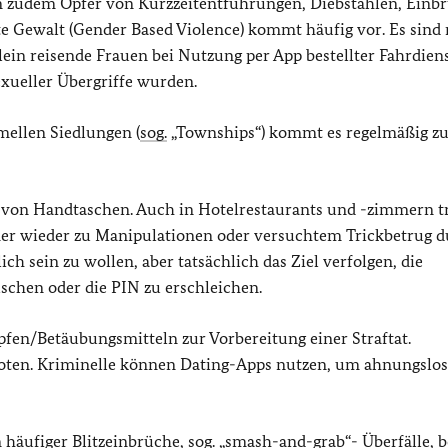
 zudem Opfer von Kurzzeitentführungen, Diebstählen, Einb
te Gewalt (Gender Based Violence) kommt häufig vor. Es sind
ein reisende Frauen bei Nutzung per App bestellter Fahrdiens
exueller Übergriffe wurden.
mellen Siedlungen (
sog.
„Townships“) kommt es regelmäßig z
n von Handtaschen. Auch in Hotelrestaurants und -zimmern t
er wieder zu Manipulationen oder versuchtem Trickbetrug 
h sein zu wollen, aber tatsächlich das Ziel verfolgen, die
schen oder die PIN zu erschleichen.
fen/Betäubungsmitteln zur Vorbereitung einer Straftat.
boten. Kriminelle können Dating-Apps nutzen, um ahnungslos
 häufiger Blitzeinbrüche,
sog.
„smash-and-grab“- Überfälle, b