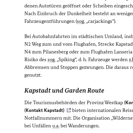
denen Autotüren geöffnet oder Scheiben eingesc
Nach Einbruch der Dunkelheit besteht an wenige
Fahrzeugentführungen (
sog.
„carjackings“).
Bei Autobahnfahrten im städtischen Umland, insb
N2 Weg zum und vom Flughafen, Strecke Kapstadt 
N4 zum Pilanesberg oder zum Flughafen Lanseria
Risiko des
sog.
„Spiking“, d. h. Fahrzeuge werden
z.
Abbremsen und Stoppen gezwungen. Die daraus resu
genutzt.
Kapstadt und Garden Route
Die Tourismusbehörden der Provinz Westkap (
Kon
(
Kontakt Kapstadt)
bieten internationalen Reis
Notfallnummern mit.
Die Organisation „Wilderne
bei Unfällen
u.a.
bei Wanderungen.