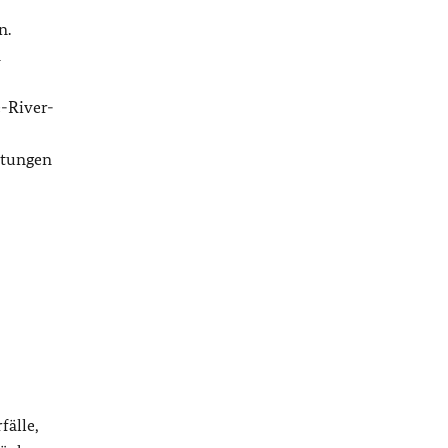
n.
n
-River-
itungen
fälle,