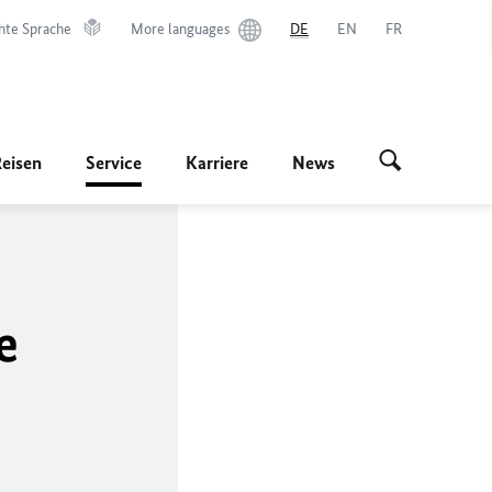
hte Sprache
More languages
DE
EN
FR
Reisen
Service
Karriere
News
e