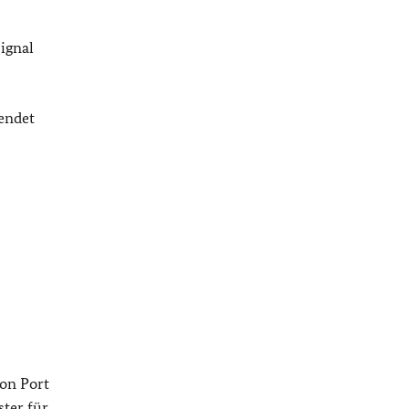
ignal
endet
von Port
ter für