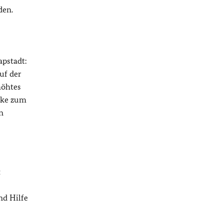
den.
pstadt:
uf der
höhtes
cke zum
n
t
d Hilfe