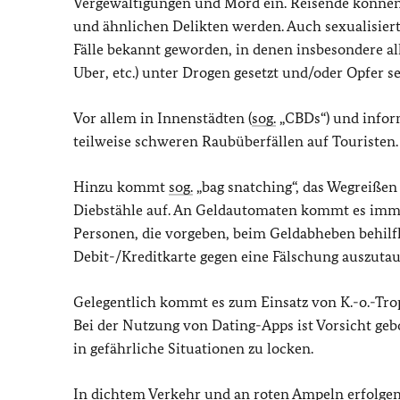
Vergewaltigungen und Mord ein. Reisende können
und ähnlichen Delikten werden. Auch sexualisier
Fälle bekannt geworden, in denen insbesondere all
Uber, etc.) unter Drogen gesetzt und/oder Opfer s
Vor allem in Innenstädten (
sog.
„CBDs“) und infor
teilweise schweren Raubüberfällen auf Touristen.
Hinzu kommt
sog.
„bag snatching“, das Wegreiße
Diebstähle auf. An Geldautomaten kommt es imm
Personen, die vorgeben, beim Geldabheben behilflic
Debit-/Kreditkarte gegen eine Fälschung auszutau
Gelegentlich kommt es zum Einsatz von K.-o.-Trop
Bei der Nutzung von Dating-Apps ist Vorsicht ge
in gefährliche Situationen zu locken.
In dichtem Verkehr und an roten Ampeln erfolgen