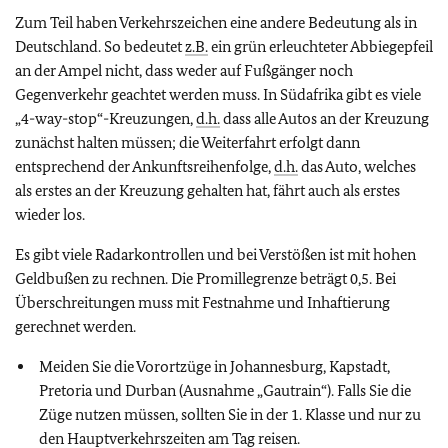
Zum Teil haben Verkehrszeichen eine andere Bedeutung als in
Deutschland. So bedeutet
z.B.
ein grün erleuchteter Abbiegepfeil
an der Ampel nicht, dass weder auf Fußgänger noch
Gegenverkehr geachtet werden muss. In Südafrika gibt es viele
„4-way-stop“-Kreuzungen,
d.h.
dass alle Autos an der Kreuzung
zunächst halten müssen; die Weiterfahrt erfolgt dann
entsprechend der Ankunftsreihenfolge,
d.h.
das Auto, welches
als erstes an der Kreuzung gehalten hat, fährt auch als erstes
wieder los.
Es gibt viele Radarkontrollen und bei Verstößen ist mit hohen
Geldbußen zu rechnen. Die Promillegrenze beträgt 0,5. Bei
Überschreitungen muss mit Festnahme und Inhaftierung
gerechnet werden.
Meiden Sie die Vorortzüge in Johannesburg, Kapstadt,
Pretoria und Durban (Ausnahme „Gautrain“). Falls Sie die
Züge nutzen müssen, sollten Sie in der 1. Klasse und nur zu
den Hauptverkehrszeiten am Tag reisen.