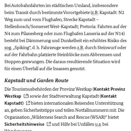
Bei Autobahnfahrten im städtischen Umland, insbesondere
beim Transit durch bestimmte Vorortgebiete (
z.B.
Kapstadt: N2
Weg zum und vom Flughafen, Strecke Kapstadt –
Stellenbosch/Somerset West-Kapstadt; Pretoria: Fahrten auf der
N4 zum Pilanesberg oder zum Flughafen Lanseria auf der N14)
besteht bei Dämmerung und Dunkelheit ein erhöhtes Risiko des
sog.
„Spiking“, d. h. Fahrzeuge werden
z.B.
durch Steinwurf oder
auf der Fahrbahn platzierte Steinblöcke zum Abbremsen und
Stoppen gezwungen. Die daraus resultierende Situation wird
für einen Überfall auf die Insassen genutzt.
Kapstadt und Garden Route
Die Tourismusbehörden der Provinz Westkap (
Kontakt Provinz
Westkap
) sowie der Stadtverwaltung Kapstadt (
Kontakt
Kapstadt)
bieten internationalen Reisenden Unterstützung
an, geben Sicherheitstipps und teilen Notfallnummern mit.
Die
Organisation „Wilderness Search and Rescue (WSAR)“ bietet
Sicherheitshinweise
und Hilfe bei Unfällen
u.a.
bei