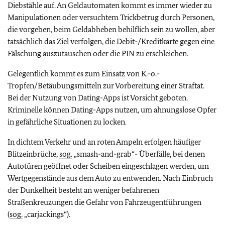
Diebstähle auf. An Geldautomaten kommt es immer wieder zu
Manipulationen oder versuchtem Trickbetrug durch Personen,
die vorgeben, beim Geldabheben behilflich sein zu wollen, aber
tatsächlich das Ziel verfolgen, die Debit-/Kreditkarte gegen eine
Fälschung auszutauschen oder die PIN zu erschleichen.
Gelegentlich kommt es zum Einsatz von K.-o.-
Tropfen/Betäubungsmitteln zur Vorbereitung einer Straftat.
Bei der Nutzung von Dating-Apps ist Vorsicht geboten.
Kriminelle können Dating-Apps nutzen, um ahnungslose Opfer
in gefährliche Situationen zu locken.
In dichtem Verkehr und an roten Ampeln erfolgen häufiger
Blitzeinbrüche,
sog.
„smash-and-grab“- Überfälle, bei denen
Autotüren geöffnet oder Scheiben eingeschlagen werden, um
Wertgegenstände aus dem Auto zu entwenden. Nach Einbruch
der Dunkelheit besteht an weniger befahrenen
Straßenkreuzungen die Gefahr von Fahrzeugentführungen
(
sog.
„carjackings“).