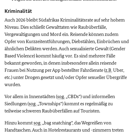
Kriminalität
Auch 2026 bleibt Südafrikas Kriminalitätsrate auf sehr hohem
Niveau. Dies schließt Gewalttaten wie Raubüberfälle,
Vergewaltigungen und Mord ein. Reisende können zudem
Opfer von Kurzzeitentführungen, Diebstählen, Einbrüchen und
ähnlichen Delikten werden. Auch sexualisierte Gewalt (Gender
Based Violence) kommt häufig vor. Es sind mehrere Fälle
bekannt geworden, in denen insbesondere allein reisende
Frauen bei Nutzung per App bestellter Fahrdienste (
z.B.
Uber,
etc.) unter Drogen gesetzt und/oder Opfer sexueller Übergriffe
wurden.
Vor allem in Innenstädten (
sog.
„CBDs“) und informellen
Siedlungen (
sog.
„Townships“) kommt es regelmäßig zu
teilweise schweren Raubüberfällen auf Touristen.
Hinzu kommt
sog.
„bag snatching“, das Wegreißen von
Handtaschen. Auch in Hotelrestaurants und -zimmern treten