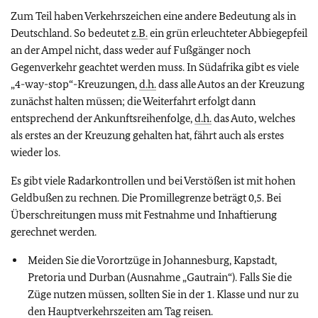
Zum Teil haben Verkehrszeichen eine andere Bedeutung als in
Deutschland. So bedeutet
z.B.
ein grün erleuchteter Abbiegepfeil
an der Ampel nicht, dass weder auf Fußgänger noch
Gegenverkehr geachtet werden muss. In Südafrika gibt es viele
„4-way-stop“-Kreuzungen,
d.h.
dass alle Autos an der Kreuzung
zunächst halten müssen; die Weiterfahrt erfolgt dann
entsprechend der Ankunftsreihenfolge,
d.h.
das Auto, welches
als erstes an der Kreuzung gehalten hat, fährt auch als erstes
wieder los.
Es gibt viele Radarkontrollen und bei Verstößen ist mit hohen
Geldbußen zu rechnen. Die Promillegrenze beträgt 0,5. Bei
Überschreitungen muss mit Festnahme und Inhaftierung
gerechnet werden.
Meiden Sie die Vorortzüge in Johannesburg, Kapstadt,
Pretoria und Durban (Ausnahme „Gautrain“). Falls Sie die
Züge nutzen müssen, sollten Sie in der 1. Klasse und nur zu
den Hauptverkehrszeiten am Tag reisen.