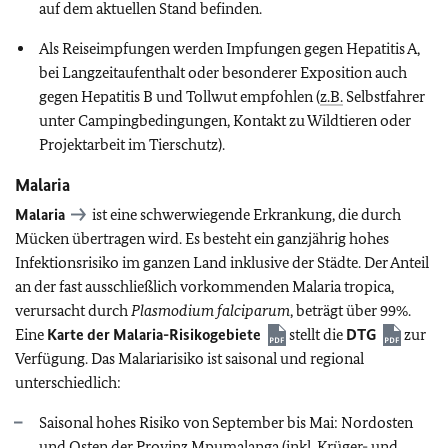
auf dem aktuellen Stand befinden.
Als Reiseimpfungen werden Impfungen gegen Hepatitis A,
bei Langzeitaufenthalt oder besonderer Exposition auch
gegen Hepatitis B und Tollwut empfohlen (
z.B.
Selbstfahrer
unter Campingbedingungen, Kontakt zu Wildtieren oder
Projektarbeit im Tierschutz).
Malaria
Malaria
ist eine schwerwiegende Erkrankung, die durch
Mücken übertragen wird. Es
besteht ein ganzjährig hohes
Infektionsrisiko im ganzen Land inklusive der Städte. Der Anteil
an der fast ausschließlich vorkommenden Malaria tropica,
verursacht durch
Plasmodium falciparum
, beträgt über 99%.
Eine
Karte der Malaria-Risikogebiete
stellt die
DTG
zur
Verfügung. Das Malariarisiko ist saisonal und regional
unterschiedlich:
Saisonal hohes Risiko von September bis Mai: Nordosten
und Osten der Provinz Mpumalanga (
inkl.
Krüger- und