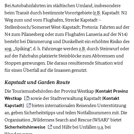
Bei Autobahnfahrten im städtischen Umland, insbesondere
beim Transit durch bestimmte Vorortgebiete (
z.B.
Kapstadt: N2
Weg zum und vom Flughafen, Strecke Kapstadt –
Stellenbosch/Somerset West-Kapstadt; Pretoria: Fahrten auf der
N4 zum Pilanesberg oder zum Flughafen Lanseria auf der N14)
besteht bei Dämmerung und Dunkelheit ein erhöhtes Risiko des
sog.
„Spiking“, d. h. Fahrzeuge werden
z.B.
durch Steinwurf oder
auf der Fahrbahn platzierte Steinblöcke zum Abbremsen und
Stoppen gezwungen. Die daraus resultierende Situation wird
für einen Überfall auf die Insassen genutzt.
Kapstadt und Garden Route
Die Tourismusbehörden der Provinz Westkap (
Kontakt Provinz
Westkap
) sowie der Stadtverwaltung Kapstadt (
Kontakt
Kapstadt)
bieten internationalen Reisenden Unterstützung
an, geben Sicherheitstipps und teilen Notfallnummern mit.
Die
Organisation „Wilderness Search and Rescue (WSAR)“ bietet
Sicherheitshinweise
und Hilfe bei Unfällen
u.a.
bei