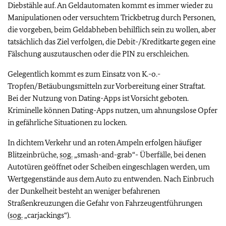
Diebstähle auf. An Geldautomaten kommt es immer wieder zu
Manipulationen oder versuchtem Trickbetrug durch Personen,
die vorgeben, beim Geldabheben behilflich sein zu wollen, aber
tatsächlich das Ziel verfolgen, die Debit-/Kreditkarte gegen eine
Fälschung auszutauschen oder die PIN zu erschleichen.
Gelegentlich kommt es zum Einsatz von K.-o.-
Tropfen/Betäubungsmitteln zur Vorbereitung einer Straftat.
Bei der Nutzung von Dating-Apps ist Vorsicht geboten.
Kriminelle können Dating-Apps nutzen, um ahnungslose Opfer
in gefährliche Situationen zu locken.
In dichtem Verkehr und an roten Ampeln erfolgen häufiger
Blitzeinbrüche,
sog.
„smash-and-grab“- Überfälle, bei denen
Autotüren geöffnet oder Scheiben eingeschlagen werden, um
Wertgegenstände aus dem Auto zu entwenden. Nach Einbruch
der Dunkelheit besteht an weniger befahrenen
Straßenkreuzungen die Gefahr von Fahrzeugentführungen
(
sog.
„carjackings“).