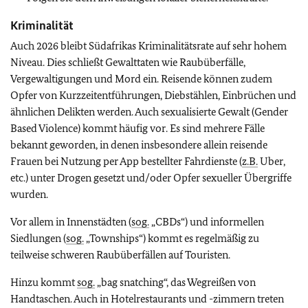
Kriminalität
Auch 2026 bleibt Südafrikas Kriminalitätsrate auf sehr hohem
Niveau. Dies schließt Gewalttaten wie Raubüberfälle,
Vergewaltigungen und Mord ein. Reisende können zudem
Opfer von Kurzzeitentführungen, Diebstählen, Einbrüchen und
ähnlichen Delikten werden. Auch sexualisierte Gewalt (Gender
Based Violence) kommt häufig vor. Es sind mehrere Fälle
bekannt geworden, in denen insbesondere allein reisende
Frauen bei Nutzung per App bestellter Fahrdienste (
z.B.
Uber,
etc.) unter Drogen gesetzt und/oder Opfer sexueller Übergriffe
wurden.
Vor allem in Innenstädten (
sog.
„CBDs“) und informellen
Siedlungen (
sog.
„Townships“) kommt es regelmäßig zu
teilweise schweren Raubüberfällen auf Touristen.
Hinzu kommt
sog.
„bag snatching“, das Wegreißen von
Handtaschen. Auch in Hotelrestaurants und -zimmern treten