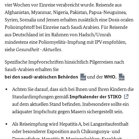
vier Wochen vor Einreise verabreicht wurde. Reisende aus
Afghanistan, Myanmar, Nigeria, Pakistan, Papua-Neuguinea,
Syrien, Somalia und Jemen erhalten zusätzlich eine Dosis oralen
Polioimpfstoff bei Einreise nach Saudi Arabien. Für Reisende
aus Deutschland ist im Rahmen von Hadsch/Umrah
mindestens eine Poliomyelitis-Impfung mit IPV empfohlen,
siehe
Gesundheit - Aktuelles
.
Spezifische Impfvorschriften hinsichtlich Pilgerreisen nach
Saudi-Arabien erhalten Sie
bei den saudi-arabischen Behörden
und der
WHO
.
Achten Sie darauf, dass sich bei Ihnen und Ihren Kindern die
Standardimpfungen gemäß
Impfkalender der
STIKO
auf dem aktuellen Stand befinden. Insbesondere sollte ein
adäquater Impfschutz gegen Masern sichergestellt sein.
Als Reiseimpfung wird Hepatitis A, bei Langzeitaufenthalt
oder besonderer Exposition auch Chikungunya- und
Denguefieber, Hepatitis B, Meningokokken-Krankheit