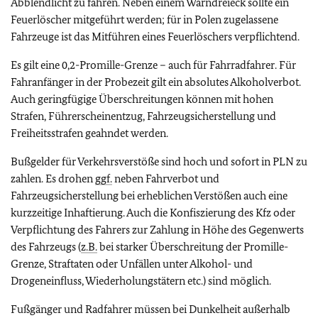
Abblendlicht zu fahren. Neben einem Warndreieck sollte ein
Feuerlöscher mitgeführt werden; für in Polen zugelassene
Fahrzeuge ist das Mitführen eines Feuerlöschers verpflichtend.
Es gilt eine 0,2-Promille-Grenze – auch für Fahrradfahrer. Für
Fahranfänger in der Probezeit gilt ein absolutes Alkoholverbot.
Auch geringfügige Überschreitungen können mit hohen
Strafen, Führerscheinentzug, Fahrzeugsicherstellung und
Freiheitsstrafen geahndet werden.
Bußgelder für Verkehrsverstöße sind hoch und sofort in PLN zu
zahlen. Es drohen
ggf.
neben Fahrverbot und
Fahrzeugsicherstellung bei erheblichen Verstößen auch eine
kurzzeitige Inhaftierung. Auch die Konfiszierung des Kfz oder
Verpflichtung des Fahrers zur Zahlung in Höhe des Gegenwerts
des Fahrzeugs (
z.B.
bei starker Überschreitung der Promille-
Grenze, Straftaten oder Unfällen unter Alkohol- und
Drogeneinfluss, Wiederholungstätern etc.) sind möglich.
Fußgänger und Radfahrer müssen bei Dunkelheit außerhalb