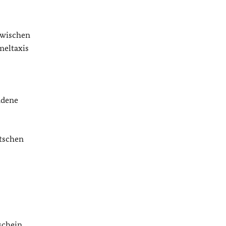
zwischen
meltaxis
ndene
utschen
schein