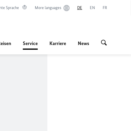
hte Sprache
More languages
DE
EN
FR
Reisen
Service
Karriere
News