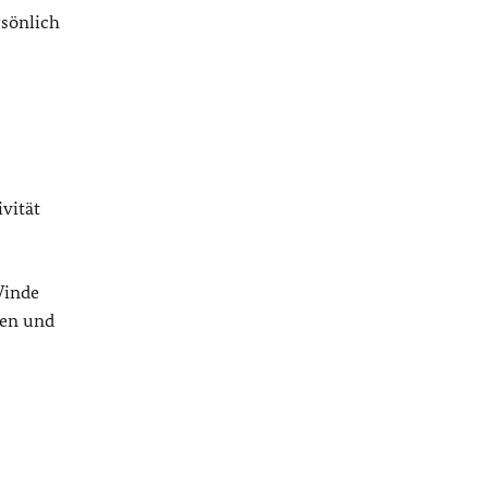
sönlich
vität
Winde
ren und