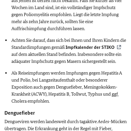
aus Jemen ist derzeit nicht bekannt. Falls Sie kürzer als vier
Wochen im Land sind, ist ein vollständiger Impfschutz
gegen Poliomyelitis empfohlen. Liegt die letzte Impfung
mehr als zehn Jahre zurück, sollten Sie eine
Auffrischimpfung durchführen lassen.
Achten Sie darauf, dass sich bei Ihnen und Ihren Kindern die
Standardimpfungen gemäß
Impfkalender der
STIKO
auf dem aktuellen Stand befinden. Insbesondere sollte ein
adäquater Impfschutz gegen Masern sichergestellt sein.
Als Reiseimpfungen werden Impfungen gegen Hepatitis A
und Polio, bei Langzeitaufenthalt oder besonderer
Exposition auch gegen Denguefieber, Meningokokken-
Krankheit (ACWY), Hepatitis B, Tollwut, Typhus und
ggf.
Cholera empfohlen.
Denguefieber
Dengueviren werden landesweit durch tagaktive
Aedes
-Mücken
übertragen. Die Erkrankung geht in der Regel mit Fieber,