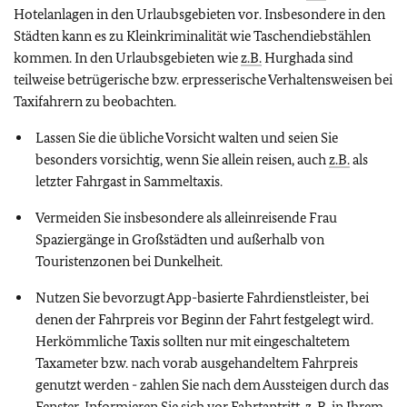
Hotelanlagen in den Urlaubsgebieten vor. Insbesondere in den
Städten kann es zu Kleinkriminalität wie Taschendiebstählen
kommen. In den Urlaubsgebieten wie
z.B.
Hurghada sind
teilweise betrügerische bzw. erpresserische Verhaltensweisen bei
Taxifahrern zu beobachten.
Lassen Sie die übliche Vorsicht walten und seien Sie
besonders vorsichtig, wenn Sie allein reisen, auch
z.B.
als
letzter Fahrgast in Sammeltaxis.
Vermeiden Sie insbesondere als alleinreisende Frau
Spaziergänge in Großstädten und außerhalb von
Touristenzonen bei Dunkelheit.
Nutzen Sie bevorzugt App-basierte Fahrdienstleister, bei
denen der Fahrpreis vor Beginn der Fahrt festgelegt wird.
Herkömmliche Taxis sollten nur mit eingeschaltetem
Taxameter bzw. nach vorab ausgehandeltem Fahrpreis
genutzt werden - zahlen Sie nach dem Aussteigen durch das
Fenster. Informieren Sie sich vor Fahrtantritt, z. B. in Ihrem