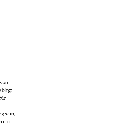
t
 von
 birgt
für
g sein,
rn in