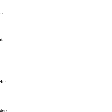
er
mt
eine
ders