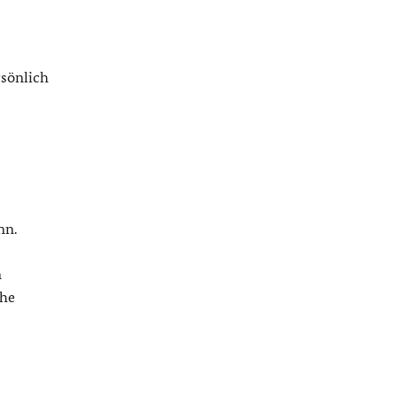
sönlich
nn.
n
che