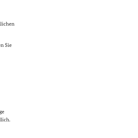
zlichen
n Sie
ge
lich.