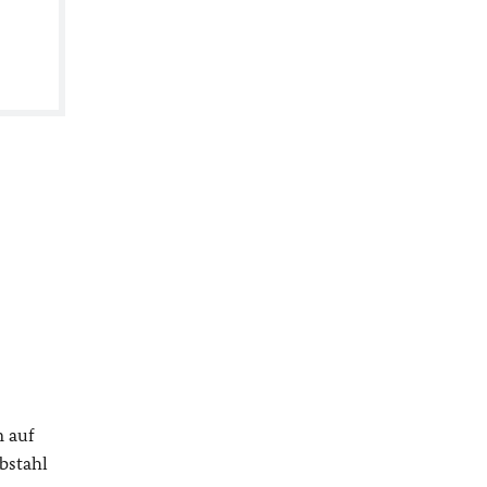
n auf
ebstahl