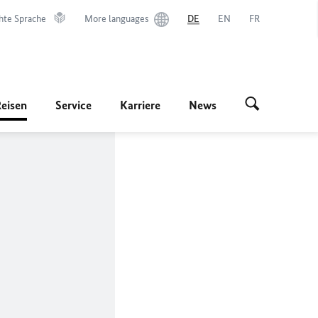
hte Sprache
More languages
DE
EN
FR
Reisen
Service
Karriere
News