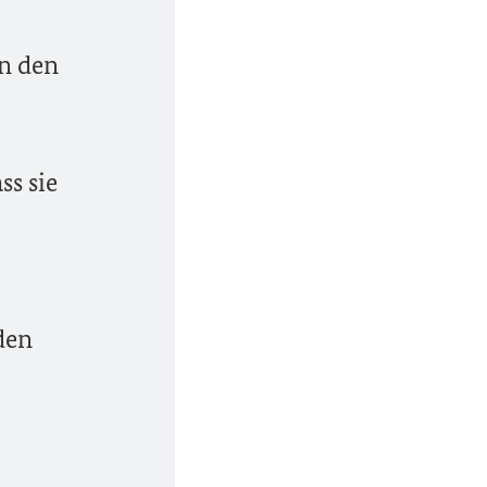
an den
ss sie
den