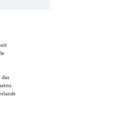
eit
de
 das
aaten.
eslands