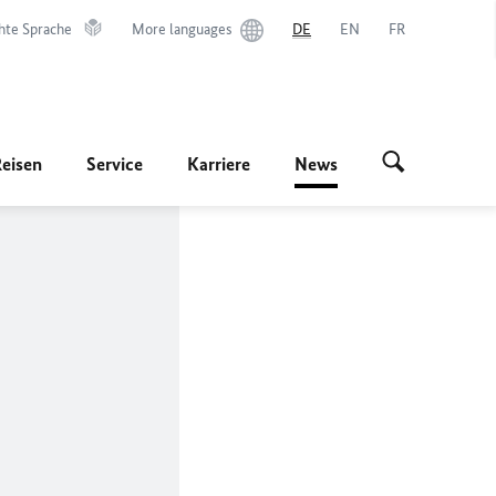
hte Sprache
More languages
DE
EN
FR
Reisen
Service
Karriere
News