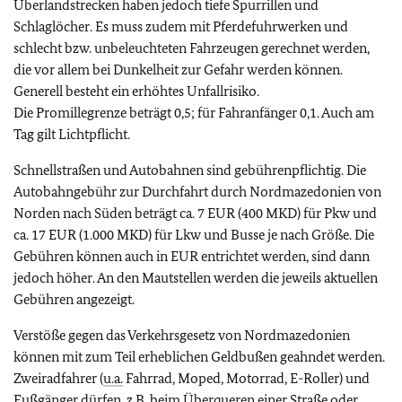
Überlandstrecken haben jedoch tiefe Spurrillen und
Schlaglöcher. Es muss zudem mit Pferdefuhrwerken und
schlecht bzw. unbeleuchteten Fahrzeugen gerechnet werden,
die vor allem bei Dunkelheit zur Gefahr werden können.
Generell besteht ein erhöhtes Unfallrisiko.
Die Promillegrenze beträgt 0,5; für Fahranfänger 0,1. Auch am
Tag gilt Lichtpflicht.
Schnellstraßen und Autobahnen sind gebührenpflichtig. Die
Autobahngebühr zur Durchfahrt durch Nordmazedonien von
Norden nach Süden beträgt ca. 7 EUR (400 MKD) für Pkw und
ca. 17 EUR (1.000 MKD) für Lkw und Busse je nach Größe. Die
Gebühren können auch in EUR entrichtet werden, sind dann
jedoch höher. An den Mautstellen werden die jeweils aktuellen
Gebühren angezeigt.
Verstöße gegen das Verkehrsgesetz von Nordmazedonien
können mit zum Teil erheblichen Geldbußen geahndet werden.
Zweiradfahrer (
u.a.
Fahrrad, Moped, Motorrad, E-Roller) und
Fußgänger dürfen,
z.B.
beim Überqueren einer Straße oder