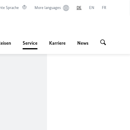
hte Sprache
More languages
DE
EN
FR
Reisen
Service
Karriere
News