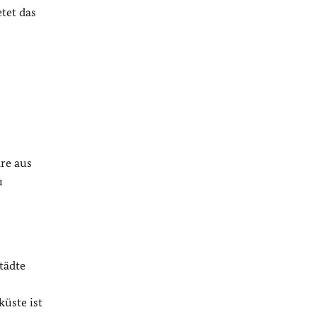
tet das
re aus
u
tädte
üste ist