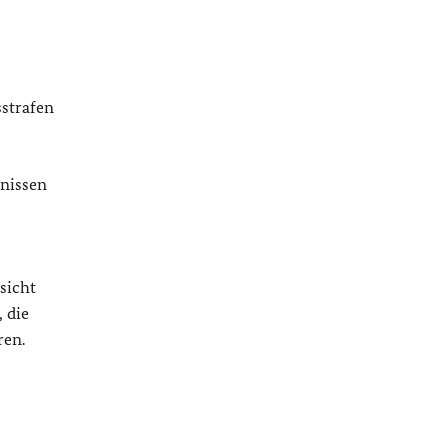
sstrafen
tnissen
sicht
 die
ren.