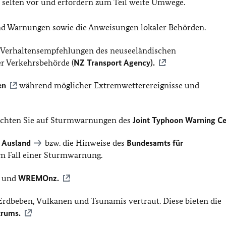
selten vor und erfordern zum Teil weite Umwege.
und Warnungen sowie die Anweisungen lokaler Behörden.
d Verhaltensempfehlungen des neuseeländischen
er Verkehrsbehörde (
NZ Transport Agency).
en
während möglicher Extremwetterereignisse und
 achten Sie auf Sturmwarnungen des
Joint Typhoon Warning Ce
 Ausland
bzw. die Hinweise des
Bundesamts für
m Fall einer Sturmwarnung.
und
WREMOnz.
Erdbeben, Vulkanen und Tsunamis vertraut. Diese bieten die
trums.