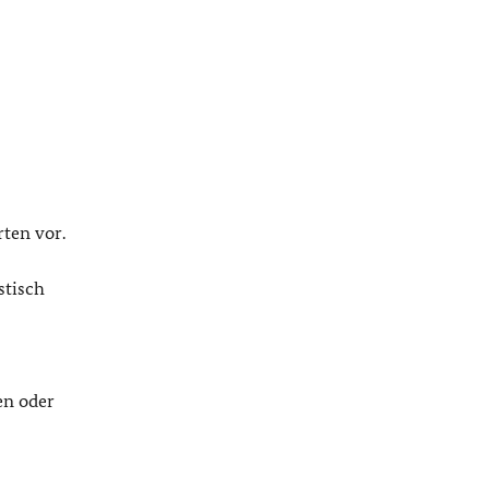
ten vor.
stisch
en oder