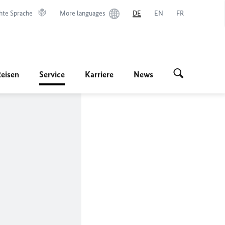
hte Sprache
More languages
DE
EN
FR
Reisen
Service
Karriere
News