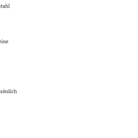
stahl
eine
sönlich