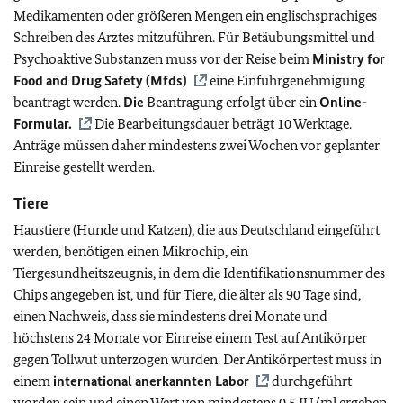
Medikamenten oder größeren Mengen ein englischsprachiges
Schreiben des Arztes mitzuführen. Für Betäubungsmittel und
Psychoaktive Substanzen muss vor der Reise beim
Ministry for
Food and Drug Safety (Mfds)
eine Einfuhrgenehmigung
beantragt werden.
Die
Beantragung erfolgt über ein
Online-
Formular.
Die Bearbeitungsdauer beträgt 10 Werktage.
Anträge müssen daher mindestens zwei Wochen vor geplanter
Einreise gestellt werden.
Tiere
Haustiere (Hunde und Katzen), die aus Deutschland eingeführt
werden, benötigen einen Mikrochip, ein
Tiergesundheitszeugnis, in dem die Identifikationsnummer des
Chips angegeben ist, und für Tiere, die älter als 90 Tage sind,
einen Nachweis, dass sie mindestens drei Monate und
höchstens 24 Monate vor Einreise einem Test auf Antikörper
gegen Tollwut unterzogen wurden. Der Antikörpertest muss in
einem
international anerkannten Labor
durchgeführt
worden sein und einen Wert von mindestens 0,5 IU/ml ergeben