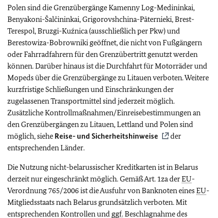
Polen sind die Grenzübergänge Kamenny Log-Medininkai,
Benyakoni-Šalčininkai, Grigorovshchina-Pāternieki, Brest-
Terespol, Bruzgi-Kuźnica (ausschließlich per Pkw) und
Berestowiza-Bobrowniki geöffnet, die nicht von Fußgängern
oder Fahrradfahrern für den Grenzübertritt genutzt werden
können. Darüber hinaus ist die Durchfahrt für Motorräder und
Mopeds über die Grenzübergänge zu Litauen verboten. Weitere
kurzfristige Schließungen und Einschränkungen der
zugelassenen Transportmittel sind jederzeit möglich.
Zusätzliche Kontrollmaßnahmen/Einreisebestimmungen an
den Grenzübergängen zu Litauen, Lettland und Polen sind
möglich, siehe
Reise- und Sicherheitshinweise
der
entsprechenden Länder.
Die Nutzung nicht-belarussischer Kreditkarten ist in Belarus
derzeit nur eingeschränkt möglich.
Gemäß Art. 1za der
EU
-
Verordnung 765/2006 ist die Ausfuhr von Banknoten eines
EU
-
Mitgliedsstaats nach Belarus grundsätzlich verboten. Mit
entsprechenden Kontrollen und
ggf.
Beschlagnahme des