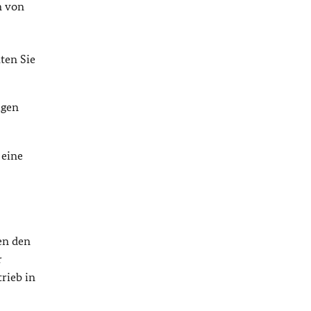
n von
ten Sie
igen
 eine
en den
r
rieb in