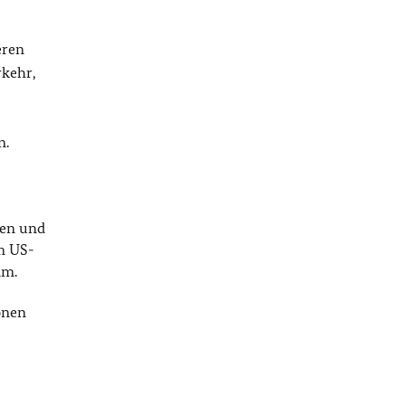
eren
rkehr,
n.
den und
um US-
am.
onen