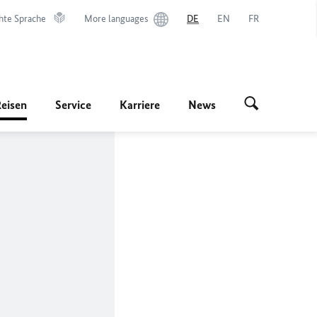
hte Sprache
More languages
DE
EN
FR
Reisen
Service
Karriere
News