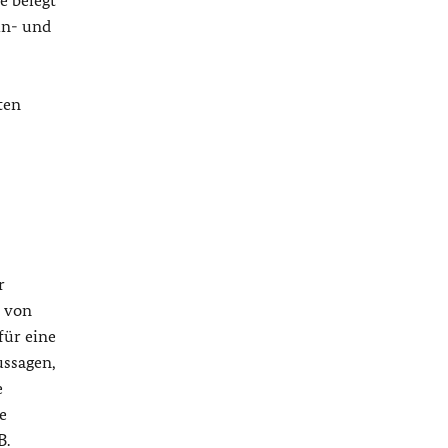
e belegt
in- und
ten
r
“ von
für eine
ussagen,
e
e
B.