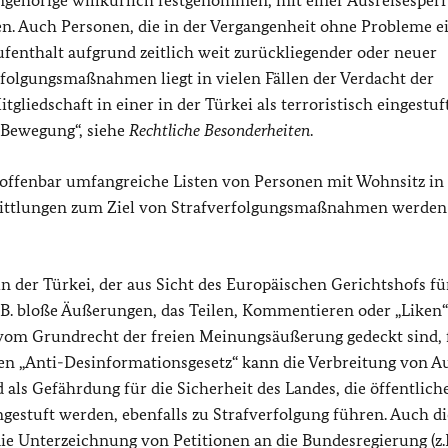
angehörige willkürlich festgenommen, mit einer Ausreisesperr
den. Auch Personen, die in der Vergangenheit ohne Probleme e
fenthalt aufgrund zeitlich weit zurückliegender oder neuer
erfolgungsmaßnahmen
liegt in vielen Fällen der Verdacht der
gliedschaft in einer in der Türkei als terroristisch eingestuf
-Bewegung“, siehe
Rechtliche Besonderheiten
.
 offenbar umfangreiche Listen von Personen mit Wohnsitz in
mittlungen zum Ziel von Strafverfolgungsmaßnahmen werden
n der Türkei, der aus Sicht des Europäischen Gerichtshofs fü
 B. bloße Äußerungen, das Teilen, Kommentieren oder „Liken
d vom Grundrecht der freien Meinungsäußerung gedeckt sind, 
n „Anti-Desinformationsgesetz“ kann die Verbreitung von A
als Gefährdung für die Sicherheit des Landes, die öffentlich
estuft werden, ebenfalls zu Strafverfolgung führen. Auch di
die Unterzeichnung von
Petitionen an die Bundesregierung (
z.