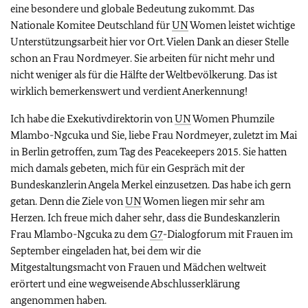
eine besondere und globale Bedeutung zukommt. Das
Nationale Komitee Deutschland für
UN
Women leistet wichtige
Unterstützungsarbeit hier vor Ort. Vielen Dank an dieser Stelle
schon an Frau Nordmeyer. Sie arbeiten für nicht mehr und
nicht weniger als für die Hälfte der Weltbevölkerung. Das ist
wirklich bemerkenswert und verdient Anerkennung!
Ich habe die Exekutivdirektorin von
UN
Women Phumzile
Mlambo-Ngcuka und Sie, liebe Frau Nordmeyer, zuletzt im Mai
in Berlin getroffen, zum Tag des Peacekeepers 2015. Sie hatten
mich damals gebeten, mich für ein Gespräch mit der
Bundeskanzlerin Angela Merkel einzusetzen. Das habe ich gern
getan. Denn die Ziele von
UN
Women liegen mir sehr am
Herzen. Ich freue mich daher sehr, dass die Bundeskanzlerin
Frau Mlambo-Ngcuka zu dem
G7
-Dialogforum mit Frauen im
September eingeladen hat, bei dem wir die
Mitgestaltungsmacht von Frauen und Mädchen weltweit
erörtert und eine wegweisende Abschlusserklärung
angenommen haben.