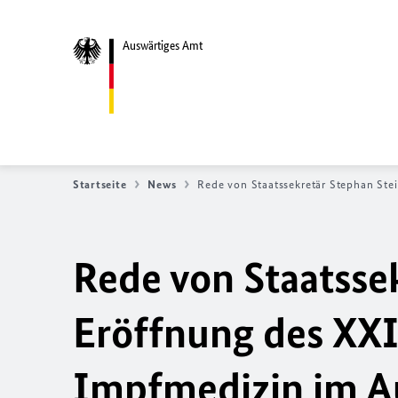
Auswärtiges Amt
Startseite
News
Rede von Staatssekretär Stephan Ste
Rede von Staatssek
Eröffnung des XX
Impfmedizin im A