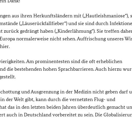
mein Dank!
gen aus ihren Herkunftsländern mit („Hautleishmaniose“), s
mstände („Läuserückfallfieber“) und sie sind durch Infektion
t zurück gedrängt haben („Kinderlähmung“). Sie treffen daher
n Europa normalerweise nicht sehen. Auffrischung unseres Wi
hier.
wierigkeiten. Am prominentesten sind die oft erheblichen
und die bestehenden hohen Sprachbarrieren. Auch hierzu wu
stellt.
bschottung und Ausgrenzung in der Medizin nicht geben darf 
 in der Welt gibt, kann durch die vernetzten Flug- und
hat das in den letzten beiden Jahren überdeutlich gemacht u
ziert auch in Deutschland vorbereitet zu sein. Die Globalisieru