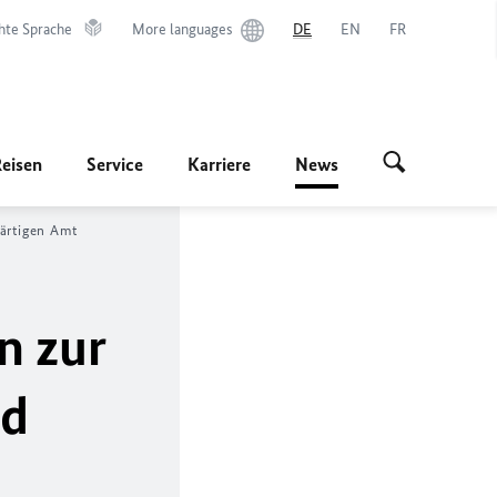
hte Sprache
More languages
DE
EN
FR
Reisen
Service
Karriere
News
ärtigen Amt
n zur
nd