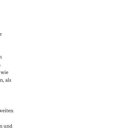
e
n
n
 wie
, als
weiten
en und