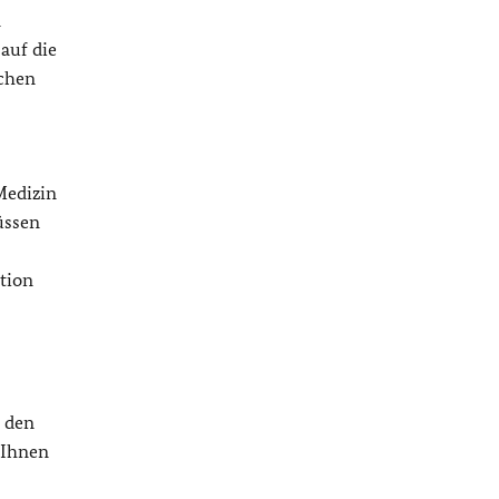
n
auf die
achen
Medizin
üssen
ntion
n den
 Ihnen