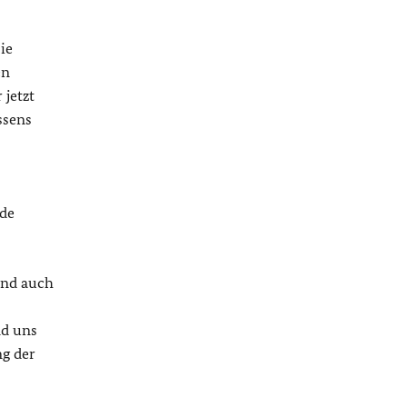
ie
en
 jetzt
ssens
rde
und auch
nd uns
ng der