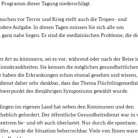
 im Programm dieser Tagung niederschlägt.
enschen vor Terror und Krieg stellt auch die Tropen- und
dere Aufgabe. In diesen Tagen müssen Sie sich alle um
ganz nahe liegen. Es sind die medizinischen Probleme, die di
ller Art zu kümmern, sei es vor, während oder nach der Reise i
ionskrankheiten. Sie kennen die möglichen gesundheitliche
ie haben die Erkrankungen schon einmal gesehen und wissen,
enst daher sehr dankbar, dass das Thema Flüchtlingsmedizin
Schwerpunkt des diesjährigen Symposiums gewählt wurde.
tlingen im eigenen Land hat neben den Kommunen und den
blich gefordert. Der öffentliche Gesundheitsdienst war in 
extrem be- und oft auch überlastet. Nur durch die spontane,
lfer, wurde die Situation beherrschbar. Viele von Ihnen war