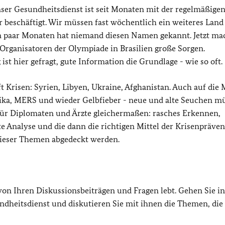
Unser Gesundheitsdienst ist seit Monaten mit der regelmäßige
 beschäftigt. Wir müssen fast wöchentlich ein weiteres Land 
 ein paar Monaten hat niemand diesen Namen gekannt. Jetzt m
Organisatoren der Olympiade in Brasilien große Sorgen.
t hier gefragt, gute Information die Grundlage - wie so oft.
ft Krisen: Syrien, Libyen, Ukraine, Afghanistan. Auch auf die 
Zika, MERS und wieder Gelbfieber - neue und alte Seuchen m
 für Diplomaten und Ärzte gleichermaßen: rasches Erkennen,
te Analyse und die dann die richtigen Mittel der Krisenpräve
dieser Themen abgedeckt werden.
on Ihren Diskussionsbeiträgen und Fragen lebt. Gehen Sie i
dheitsdienst und diskutieren Sie mit ihnen die Themen, die