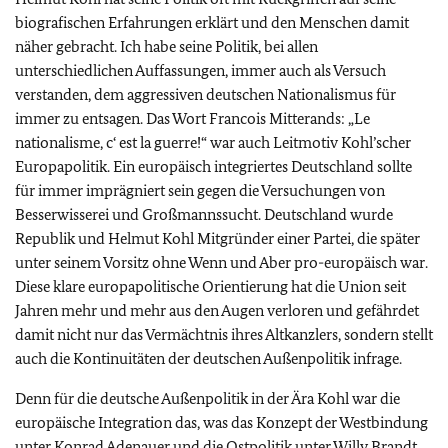
biografischen Erfahrungen erklärt und den Menschen damit
näher gebracht. Ich habe seine Politik, bei allen
unterschiedlichen Auffassungen, immer auch als Versuch
verstanden, dem aggressiven deutschen Nationalismus für
immer zu entsagen. Das Wort Francois Mitterands: „
Le
nationalisme, c‘ est la guerre!
“ war auch Leitmotiv Kohl’scher
Europapolitik. Ein europäisch integriertes Deutschland sollte
für immer imprägniert sein gegen die Versuchungen von
Besserwisserei und Großmannssucht. Deutschland wurde
Republik und Helmut Kohl Mitgründer einer Partei, die später
unter seinem Vorsitz ohne Wenn und Aber pro-europäisch war.
Diese klare europapolitische Orientierung hat die Union seit
Jahren mehr und mehr aus den Augen verloren und gefährdet
damit nicht nur das Vermächtnis ihres Altkanzlers, sondern stellt
auch die Kontinuitäten der deutschen Außenpolitik infrage.
Denn für die deutsche Außenpolitik in der Ära Kohl war die
europäische Integration das, was das Konzept der Westbindung
unter Konrad Adenauer und die Ostpolitik unter Willy Brandt