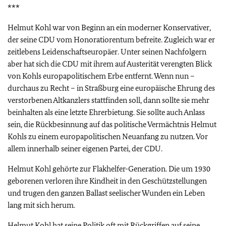
***
Helmut Kohl war von Beginn an ein moderner Konservativer,
der seine CDU vom Honoratiorentum befreite. Zugleich war er
zeitlebens Leidenschaftseuropäer. Unter seinen Nachfolgern
aber hat sich die CDU mit ihrem auf Austerität verengten Blick
von Kohls europapolitischem Erbe entfernt. Wenn nun –
durchaus zu Recht – in Straßburg eine europäische Ehrung des
verstorbenen Altkanzlers stattfinden soll, dann sollte sie mehr
beinhalten als eine letzte Ehrerbietung. Sie sollte auch Anlass
sein, die Rückbesinnung auf das politische Vermächtnis Helmut
Kohls zu einem europapolitischen Neuanfang zu nutzen. Vor
allem innerhalb seiner eigenen Partei, der CDU.
Helmut Kohl gehörte zur Flakhelfer-Generation. Die um 1930
geborenen verloren ihre Kindheit in den Geschützstellungen
und trugen den ganzen Ballast seelischer Wunden ein Leben
lang mit sich herum.
Helmut Kohl hat seine Politik oft mit Rückgriffen auf seine