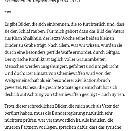
Erschienen im Tagesspiegel (09.04.2017)
***
Es gibt Bilder, die sich einbrennen, die so fürchterlich sind, dass
sie den Schlaf rauben. Für mich gehört dazu das Bild des Vaters
aus Khan Shaikhun, der letzte Woche seine beiden kleinen
Kinder zu Grabe trägt. Nach allem, was wir wissen, wurden sie
durch eine besonders perfide Waffe ermordet, durch Giftgas.
Der syrische Konflikt ist täglich voller Grausamkeiten:
Menschen werden ausgehungert, gefoltert und umgebracht.
Und doch: Der Einsatz von Chemiewaffen wird von der
Weltgemeinschaft als ein besonderer Zivilisationsbruch
gewertet. Nahezu die gesamte Staatengemeinschaft hat sich
deshalb auf Ächtung von Chemiewaffen geeinigt – auch Syrien.
Trotz dieser schrecklichen Bilder, die mich auch als Vater tief
berührt haben, muss die Bundesregierung natürlich sehr
nüchtern prüfen, wer verantwortlich ist. Alle Indizien, die
unseren Partnern vorliegen, sprechen dafür, dass das syrische