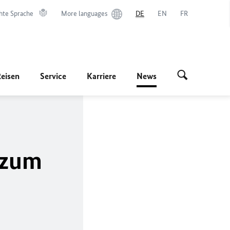
hte Sprache
More languages
DE
EN
FR
Reisen
Service
Karriere
News
 zum