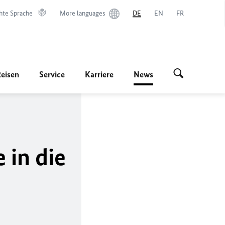
hte Sprache
More languages
DE
EN
FR
Reisen
Service
Karriere
News
 in die