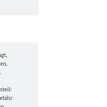
gt,
en,
.
teil:
efahr
um