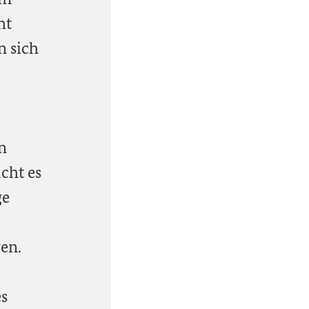
ht
n sich
n
cht es
ge
en.
es