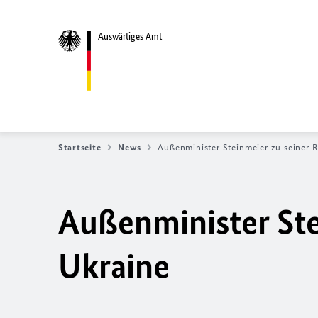
Auswärtiges Amt
Startseite
News
Außenminister Steinmeier zu seiner R
Außenminister Stei
Ukraine