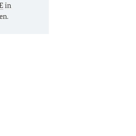
E
in
en.