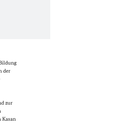
Bildung
n der
-
nd zur
m
n Kasan