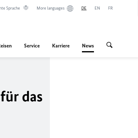
hte Sprache
More languages
DE
EN
FR
Reisen
Service
Karriere
News
für das