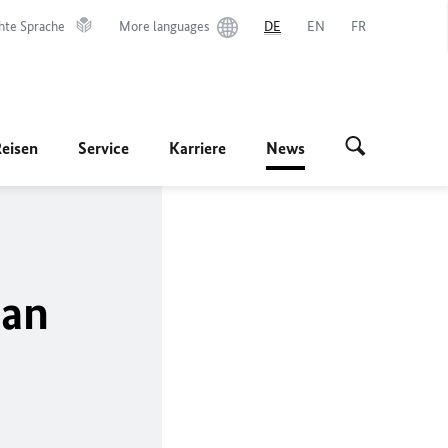
hte Sprache
More languages
DE
EN
FR
Reisen
Service
Karriere
News
nan