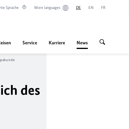
hte Sprache
More languages
DE
EN
FR
Reisen
Service
Karriere
News
ropakunde
ich des