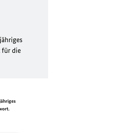
jähriges
 für die
jähriges
wort.