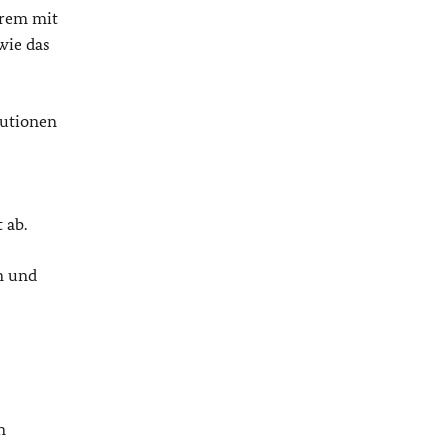
erem mit
wie das
lutionen
 ab.
n und
n