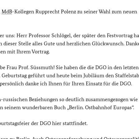
m
MdB
-Kollegen Rupprecht Polenz zu seiner Wahl zum neuen
r uns: Herr Professor Schlögel, der später den Festvortrag h
an dieser Stelle alles Gute und herzlichen Glückwunsch. Danke
en mit Ihrem Vortrag.
ebe Frau Prof. Süssmuth! Sie haben die die DGO in den letzten
 Geburtstag geführt und heute beim Jubiläum den Staffelsta
ersönlich danke ich Ihnen für Ihren Einsatz für die DGO.
ch-russischen Beziehungen so deutlich zusammengezogen wie 
l in seinem wunderbaren Buch „Berlin. Ostbahnhof Europas“.
urtstagsfeier der DGO hier stattfindet.