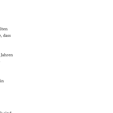
alten
, dass
 Jahren
b
in