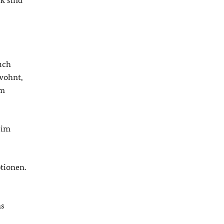
k sind
uch
wohnt,
um
 im
tionen.
as