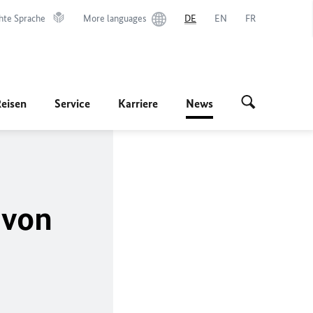
hte Sprache
More languages
DE
EN
FR
Reisen
Service
Karriere
News
 von