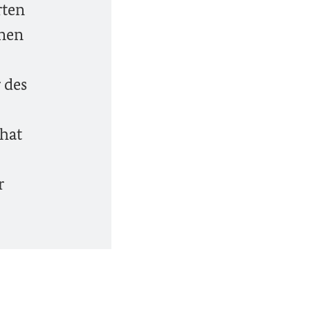
rten
inen
 des
 hat
r