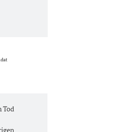
ldat
m Tod
rigen