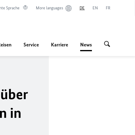
hte Sprache
More languages
DE
EN
FR
Reisen
Service
Karriere
News
 über
n in