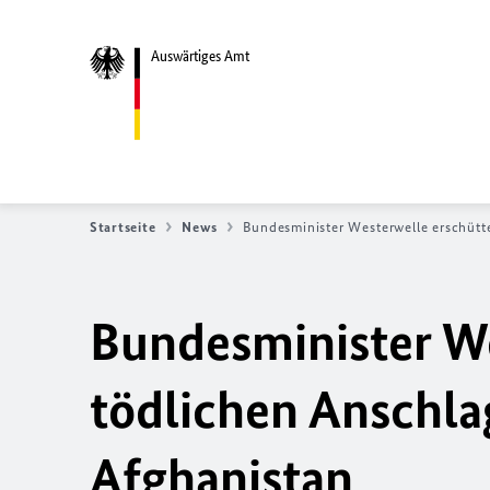
Auswärtiges Amt
Startseite
News
Bundesminister Westerwelle erschütte
Bundesminister We
tödlichen Anschla
Afghanistan