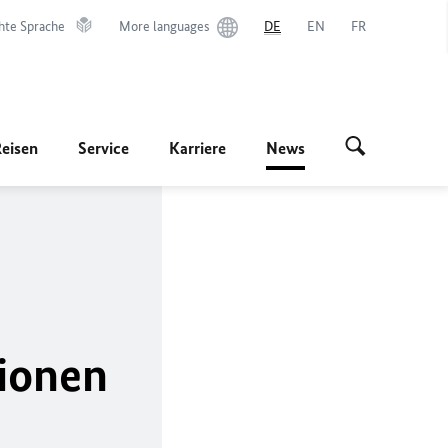
hte Sprache
More languages
DE
EN
FR
Reisen
Service
Karriere
News
ionen