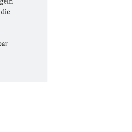
ügeln
 die
bar