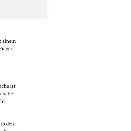
it einem
Pieper,
ache ist
utsche
cht
ito den