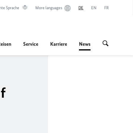
hte Sprache
More languages
DE
EN
FR
Reisen
Service
Karriere
News
f