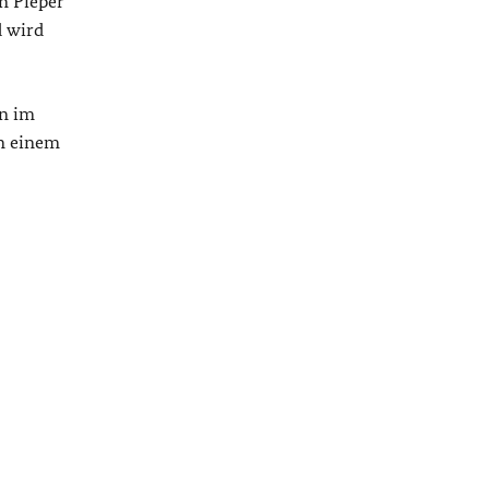
n Pieper
d wird
n im
an einem