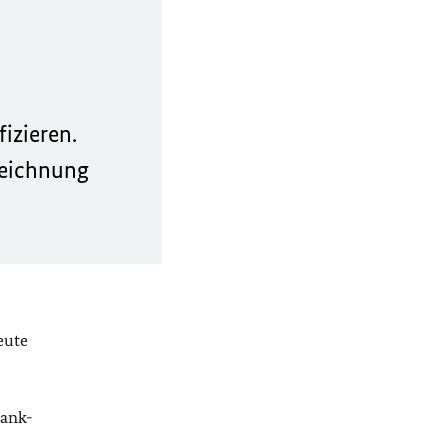
izieren.
zeichnung
eute
rank-