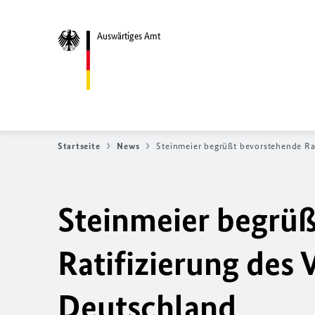
Auswärtiges Amt
Startseite
News
Steinmeier begrüßt bevorstehende Rat
Steinmeier begrü
Ratifizierung des 
Deutschland