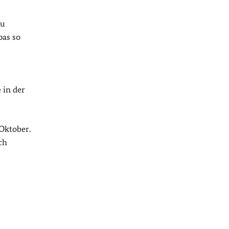
zu
pas so
 in der
 Oktober.
ch