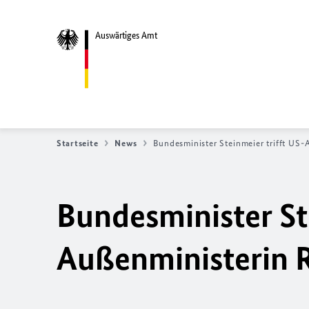
Auswärtiges Amt
Startseite
News
Bundesminister Steinmeier trifft US-
Bundesminister Ste
Außenministerin 