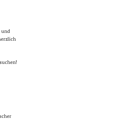
m und
erzlich
rsuchen!
ischer