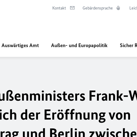
Kontakt
Gebärdensprache
Leic
Auswärtiges Amt
Außen- und Europapolitik
Sicher 
ußenministers Frank-W
lich der Eröffnung von
Prag und Berlin zwisch