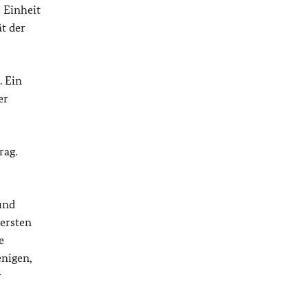
 Einheit
t der
. Ein
er
rag.
und
ersten
e
enigen,
r