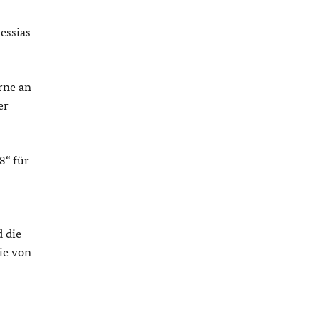
essias
rne an
er
8“ für
d die
ie von