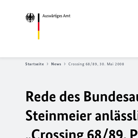
Auswärtiges Amt
Startseite
News
Crossing 68/89, 30. Mai 2008
Rede des Bundesa
Steinmeier anläss
„Crossing 68/89. 