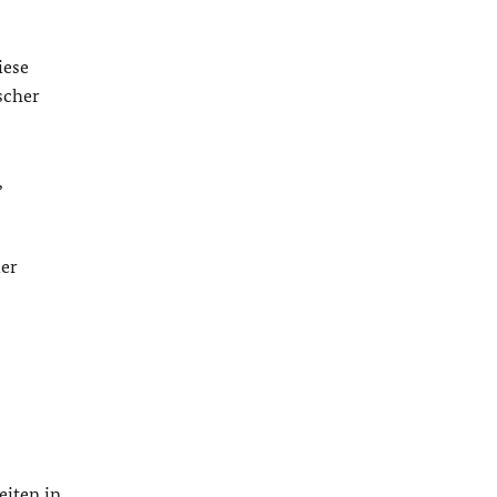
iese
scher
,
ier
eiten in