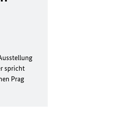
 Ausstellung
r spricht
chen Prag