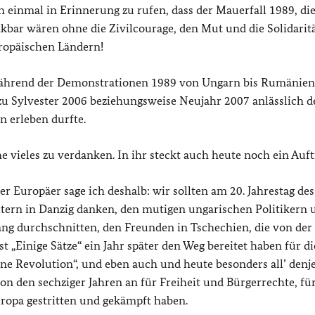
 einmal in Erinnerung zu rufen, dass der Mauerfall 1989, die
kbar wären ohne die Zivilcourage, den Mut und die Solidaritä
ropäischen Ländern!
 während der Demonstrationen 1989 von Ungarn bis Rumänien
 zu Sylvester 2006 beziehungsweise Neujahr 2007 anlässlich d
n erleben durfte.
vieles zu verdanken. In ihr steckt auch heute noch ein Auft
r Europäer sage ich deshalb: wir sollten am 20. Jahrestag des
itern in Danzig danken, den mutigen ungarischen Politikern 
g durchschnitten, den Freunden in Tschechien, die von der 
Einige Sätze“ ein Jahr später den Weg bereitet haben für di
ene Revolution“, und eben auch und heute besonders all’ denj
on den sechziger Jahren an für Freiheit und Bürgerrechte, fü
uropa gestritten und gekämpft haben.