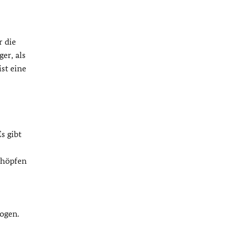
r die
er, als
st eine
s gibt
chöpfen
ogen.