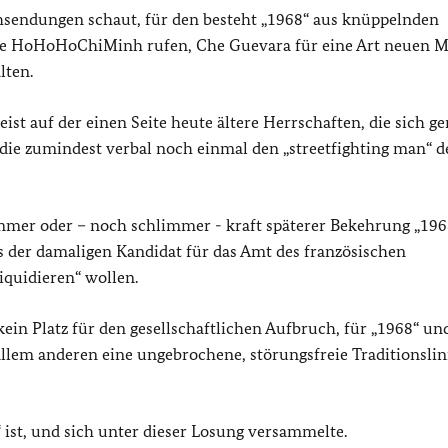
hsendungen schaut, für den besteht „1968“ aus knüppelnden
ie HoHoHoChiMinh rufen, Che Guevara für eine Art neuen M
lten.
ist auf der einen Seite heute ältere Herrschaften, die sich ge
 die zumindest verbal noch einmal den „streetfighting man“ d
immer oder – noch schlimmer - kraft späterer Bekehrung „196
s der damaligen Kandidat für das Amt des französischen
iquidieren“ wollen.
ein Platz für den gesellschaftlichen Aufbruch, für „1968“ un
allem anderen eine ungebrochene, störungsfreie Traditionslin
“ ist, und sich unter dieser Losung versammelte.