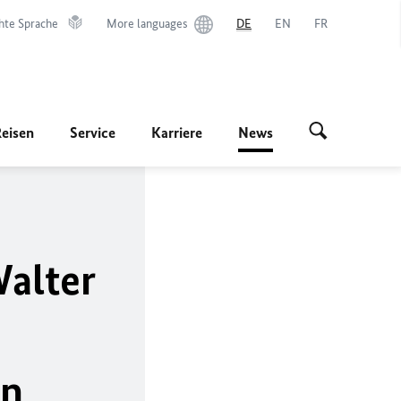
hte Sprache
More languages
DE
EN
FR
Reisen
Service
Karriere
News
alter
en