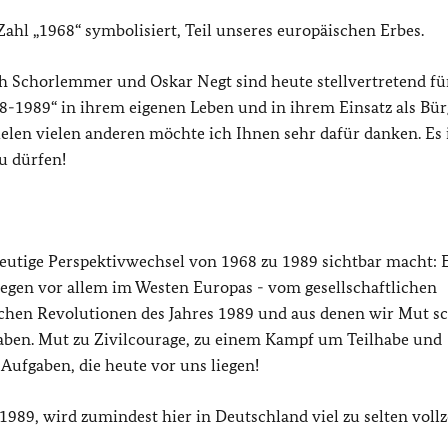
Zahl „1968“ symbolisiert, Teil unseres europäischen Erbes.
ich Schorlemmer und Oskar Negt sind heute stellvertretend fü
68-1989“ in ihrem eigenen Leben und in ihrem Einsatz als Bürg
ielen vielen anderen möchte ich Ihnen sehr dafür danken. Es i
zu dürfen!
heutige Perspektivwechsel von 1968 zu 1989 sichtbar macht: E
wegen vor allem im Westen Europas - vom gesellschaftlichen
lichen Revolutionen des Jahres 1989 und aus denen wir Mut s
gaben. Mut zu Zivilcourage, zu einem Kampf um Teilhabe und
Aufgaben, die heute vor uns liegen!
1989, wird zumindest hier in Deutschland viel zu selten vollz