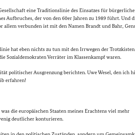
Gesellschaft eine Traditionslinie des Einsatzes für bürgerliche
nes Aufbruches, der von den 60er Jahren zu 1989 führt. Und d
 vor allem verbunden ist mit den Namen Brandt und Bahr, Gen
linie hat eben nichts zu tun mit den Irrwegen der Trotzkisten
r die Sozialdemokraten Verräter im Klassenkampf waren.
tät politischer Ausgrenzung berichten. Uwe Wesel, den ich h
ib erfahren!
as, was die europäischen Staaten meines Erachtens viel mehr
enig deutlicher konturieren.
keiten in den politischen Zuständen, sondern um Gemeinsamk