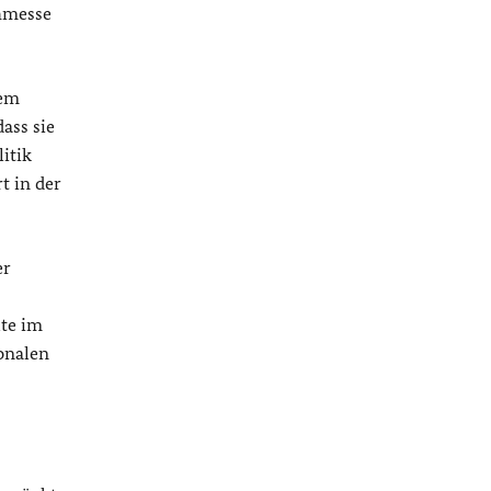
chmesse
dem
ass sie
itik
t in der
er
ute im
ionalen