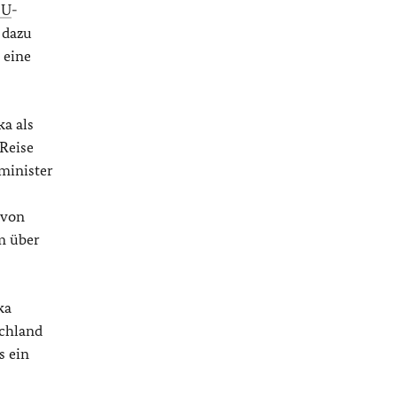
EU
-
 dazu
 eine
ka als
Reise
nminister
 von
m über
ka
schland
s ein