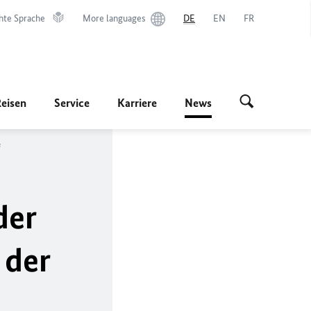
hte Sprache
More languages
DE
EN
FR
Reisen
Service
Karriere
News
e
der
 der