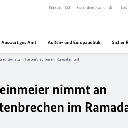
Kontakt
Gebärdensprache
Leic
Auswärtiges Amt
Außen- und Europapolitik
Sicher 
traditionellem Fastenbrechen im Ramadan teil
teinmeier nimmt an
stenbrechen im Ramada