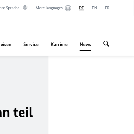
hte Sprache
More languages
DE
EN
FR
Reisen
Service
Karriere
News
n teil